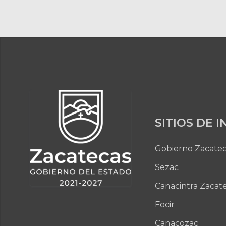
SITIOS DE 
Gobierno Zacate
Sezac
Canacintra Zacat
Focir
Canacozac