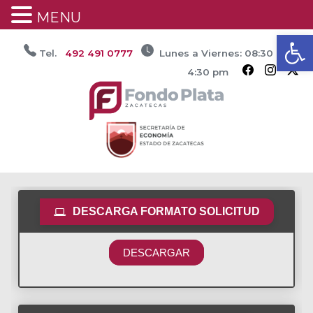
MENU
Ab
Saltar
Tel.
492 491 0777
Lunes a Viernes: 08:30 am /
al
4:30 pm
contenido
DESCARGA FORMATO SOLICITUD
DESCARGAR