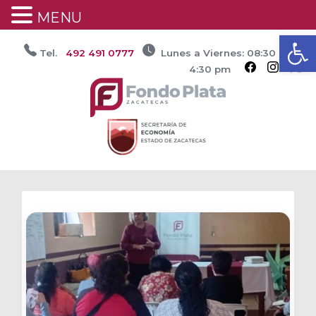
MENU
Ab
Saltar
Tel.
492 491 0777
Lunes a Viernes: 08:30 am /
al
4:30 pm
contenido