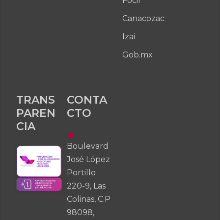
Focir
Canacozac
Izai
Gob.mx
TRANS
CONTA
PAREN
CTO
CIA
Boulevard
José López
Portillo
220-9, Las
Colinas, C.P
98098,