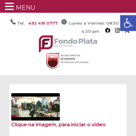
MENU
Ab
Saltar
Tel.
492 491 0777
Lunes a Viernes: 08:30 am /
al
4:30 pm
contenido
Clique na imagem, para iniciar o vídeo